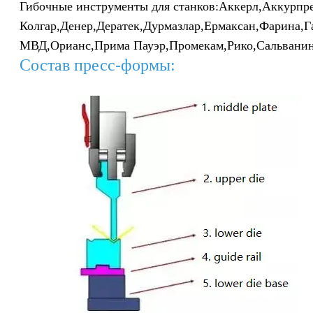
Гибочные инструменты для станков:
Аккерл,
Аккурпре
Колгар,
Денер,
Дератек,
Дурмазлар,
Ермаксан,
Фарина,
Г
МВД,
Орианс,
Прима Пауэр,
Промекам,
Рико,
Сальвани
Состав пресс-формы: