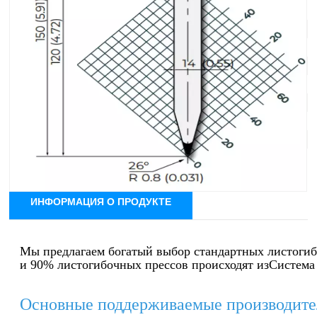
Система инструментов: Система Амада
Угол: 26°
Радиус: Р0,8 мм
Эффективная высота: 128 мм
Общая высота: 158 мм
Максимальная нагрузка: 800кН/м
Материал: 42КрМо4
ИНФОРМАЦИЯ О ПРОДУКТЕ
Мы предлагаем богатый выбор стандартных листоги
и 90% листогибочных прессов происходят из
Система
Основные поддерживаемые производите