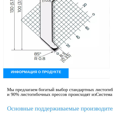
Система инструментов: Система Амада
Угол: 85°
Радиус: Р0,8 мм
Эффективная высота: 128 мм
Общая высота: 158 мм
Максимальная нагрузка: 800кН/м
Материал: 42КрМо4
ИНФОРМАЦИЯ О ПРОДУКТЕ
Мы предлагаем богатый выбор стандартных листоги
и 90% листогибочных прессов происходят из
Система
Основные поддерживаемые производите