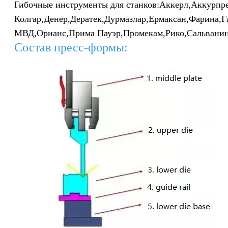
Гибочные инструменты для станков:
Аккерл,
Аккурпре
Колгар,
Денер,
Дератек,
Дурмазлар,
Ермаксан,
Фарина,
Г
МВД,
Орианс,
Прима Пауэр,
Промекам,
Рико,
Сальвани
Состав пресс-формы: