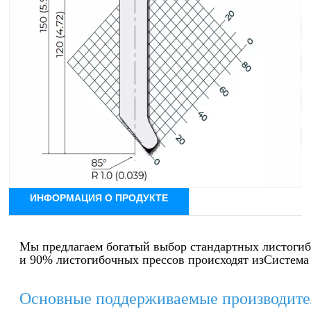
Система инструментов: Система Амада
Угол: 85°
Радиус: R1мм
Эффективная высота: 128 мм
Общая высота: 158 мм
Максимальная нагрузка: 800кН/м
Материал: 42КрМо4
ИНФОРМАЦИЯ О ПРОДУКТЕ
Мы предлагаем богатый выбор стандартных листоги
и 90% листогибочных прессов происходят из
Система
Основные поддерживаемые производите