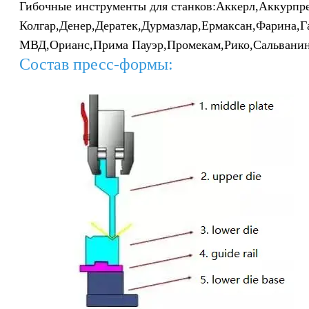
Гибочные инструменты для станков:
Аккерл,
Аккурпре
Колгар,
Денер,
Дератек,
Дурмазлар,
Ермаксан,
Фарина,
Г
МВД,
Орианс,
Прима Пауэр,
Промекам,
Рико,
Сальвани
Состав пресс-формы: